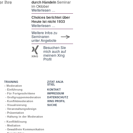
er Ihre
durch Handeln
Seminar
im Oktober
Weiterlesen …
Choices berichtet über
Heute ist nicht 1933
Weiterlesen …
Weitere Infos zu
Seminaren
unter Angebote
Besuchen Sie
mich auch auf
meinem Xing
Profil
TRAINING
ZITAT ANJA
STIEL
– Moderation
- Einführung
KONTAKT
- Für Fortgeschrittene
IMPRESSUM
- Großgruppenmoderation
DATENSCHUTZ
- Konfliktmoderation
XING PROFIL
- Visualisierung
SUCHE
- Veranstaltungsdesign
- Präsentation
- Haltung in der Moderation
– Konfliktlösung
- Mediation
- Gewaltfreie Kommunikation