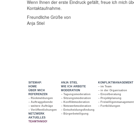
Wenn Ihnen der erste Eindruck gefällt, freue ich mich üb
Kontaktaufnahme.
Freundliche Grüße von
Anja Stiel
SITEMAP:
ANJA STIEL
KONFLIKTMANAGEMENT
HOME
WIE ICH ARBEITE
– im Team
ÜBER MICH
MODERATION
– in der Organisation
REFERENZEN
– Tagungsmoderation
– Einzelberatung
– Rückmeldungen
– Sitzungsmoderation
– Projektplanung
– Auftraggebende
– Konfliktmoderation
– Freiwilligenmanagement
– weitere Aufträge
– Netzwerkmoderation
– Fortbildungen
– Veröffentlichungen
– Entscheidungsfindung
NETZWERK
– Bürgerbeteiligung
AKTUELLES
TEAMTANGO!