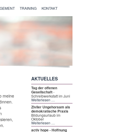
AGEMENT
TRAINING
KONTAKT
AKTUELLES
Tag der offenen
Gesellschaft
-
b meine
Schreibwerkstatt im Juni
Weiterlesen …
können.
Ziviler Ungehorsam als
s
demokratische Praxis
n
Bildungsurlaub im
sieren,
Oktober
Weiterlesen …
en.
activ hope - Hoffnung