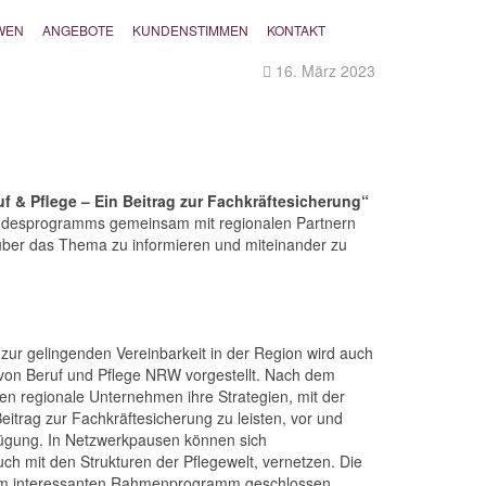
WEN
ANGEBOTE
KUNDENSTIMMEN
KONTAKT
16. März 2023
uf & Pflege – Ein Beitrag zur Fachkräftesicherung“
andesprogramms gemeinsam mit regionalen Partnern
über das Thema zu informieren und miteinander zu
ur gelingenden Vereinbarkeit in der Region wird auch
von Beruf und Pflege NRW vorgestellt. Nach dem
llen regionale Unternehmen ihre Strategien, mit der
eitrag zur Fachkräftesicherung zu leisten, vor und
fügung. In Netzwerkpausen können sich
ch mit den Strukturen der Pflegewelt, vernetzen. Die
nem interessanten Rahmenprogramm geschlossen.