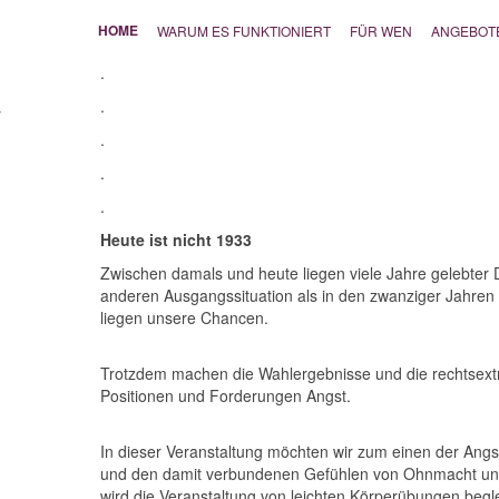
HOME
WARUM ES FUNKTIONIERT
FÜR WEN
ANGEBOT
.
.
.
.
.
Heute ist nicht 1933
Zwischen damals und heute liegen viele Jahre gelebter D
anderen Ausgangssituation als in den zwanziger Jahren 
liegen unsere Chancen.
Trotzdem machen die Wahlergebnisse und die rechtsext
Positionen und Forderungen Angst.
In dieser Veranstaltung möchten wir zum einen der Angst
und den damit verbundenen Gefühlen von Ohnmacht und
wird die Veranstaltung von leichten Körperübungen begle