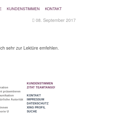
E
KUNDENSTIMMEN
KONTAKT
08. September 2017
ich sehr zur Lektüre emfehlen.
KUNDENSTIMMEN
ration
ZITAT TEAMTANGO!
t präsentieren
munikation
KONTAKT
ürliche Autorität
IMPRESSUM
DATENSCHUTZ
_innen
XING PROFIL
orie U
SUCHE