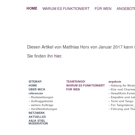
HOME
WARUM ES FUNKTIONIERT
FÜR WEN
ANGEBOT
Diesen Artikel von Matthias Horx von Januar 2017 kann 
Sie finden ihn
hier.
SITEMAP:
TEAMTANGO!
angebote
HOME
WARUM ES FUNKTIONIERT
– Haltung für Mode
ÜBER MICH
FÜR WEN
– Klar und Charman
referenzen
– Gewaltfreie Kom
– Rückmeldungen
– Empathie und nat
– Auftraggebende
– Torte und Tango
– weitere Aufträge
– Für Tangotänzer
– Veröffentlichungen
– Führung und The
NETZWERK
AKTUELLES
ANJA STIEL
MODERATION